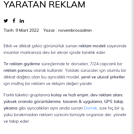
YARATAN REKLAM
Tarih: 9 Mart 2022
Yazar : novembrosadmin
Etkili ve dikkat çekici görünürlük sunan
reklam modeli
sayesinde
insanlar markanıza dev bir ekran içinde tanıklık eder.
Tır reklam giydirme
süreçlerinde tır dorseleri, 7/24 capcanlı bir
reklam panosu
olarak kullanılır. Yoldaki sürücüler için olumlu bir
dikkat dağıtıcı olan bu ayrıcalıklı model,
yerel ve ulusal şirketler
için müthiş bir reklam ve iletişim değeri yaratır.
Farklı tüketici gruplarına
kolay ve hızlı erişim
,
dev reklam alanı
,
yüksek oranda görüntülenme
,
tasarım & uygulama
,
GPS takip
,
yıkama
gibi ayrıcalıkları aynı anda sunan
Dorrek
, size hiç bir iş
yükü bırakmadan reklam sürecini tümüyle organize der, yönetir
ve takip eder.